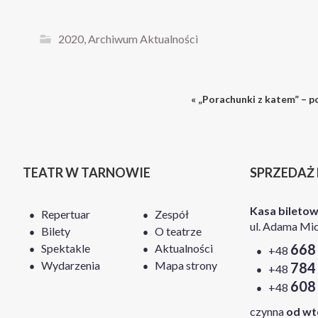
2020
,
Archiwum Aktualności
« „Porachunki z katem” – p
TEATR W TARNOWIE
SPRZEDAŻ
Kasa bileto
Repertuar
Zespół
ul. Adama Mic
Bilety
O teatrze
668
Spektakle
Aktualności
+48
Wydarzenia
Mapa strony
784
+48
608
+48
czynna
od wt