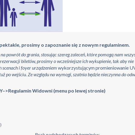
spektakle, prosimy o zapoznanie się z nowym regulaminem.
na powrót do grania, stosując szereg zaleceń, które pomogą nam wszy
ezerwacji biletów, prosimy o wcześniejsze ich wykupienie, tak aby ni
h scenach i foyer urządzeniem
wykorzystującym promieniowanie UV
tuż po wejściu. Ze względu na wymogi, szatnia będzie nieczynna do od
ETY–>Regulamin Widowni (menu po lewej stronie)
)
Brak nadchodzących terminów.