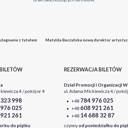
ożegnanie z tytułem
Matylda Baczyńska nową dyrektor artystyc
 BILETÓW
REZERWACJA BILETÓW
wa
Dział Promocji i Organizacji 
kiewicza 4 / pokój nr 4
ul. Adama Mickiewicza 4 / pokój 
 323 998
784 976 025
+48
 976 025
608 921 261
+48
 921 261
14 688 32 87
+48
orku do piątku
czynny
od poniedziałku do pią