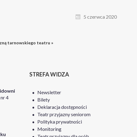
5 czerwca 2020
zną tarnowskiego teatru »
STREFA WIDZA
Widowni
Newsletter
nr 4
Bilety
Deklaracja dostępności
Teatr przyjazny seniorom
Polityka prywatności
Monitoring
tku
Teatr przyjazny dla osób