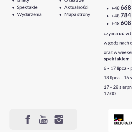
668
Spektakle
Aktualności
+48
Wydarzenia
Mapa strony
784
+48
608
+48
czynna
od wt
w godzinach o
oraz w week
spektaklem
6 – 17 lipca –
18 lipca – 16 
17 – 28 sierpn
17:00