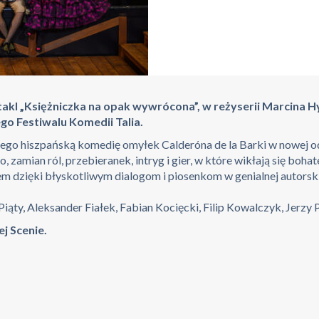
ktakl „Księżniczka na opak wywrócona”, w reżyserii Marcina 
go Festiwalu Komedii Talia.
iego hiszpańską komedię omyłek Calderóna de la Barki w nowej o
, zamian ról, przebieranek, intryg i gier, w które wikłają się boh
em dzięki błyskotliwym dialogom i piosenkom w genialnej autorsk
ty, Aleksander Fiałek, Fabian Kocięcki, Filip Kowalczyk, Jerzy P
j Scenie.