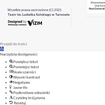
Wszelkie prawa zastrzeżone (C) 2021
Teatr im. Ludwika Solskiego w Tarnowie
Przejdź do treści
Otwórz
pasek
Narzędzia dostępności
narzędzi
Powiększ tekst
Pomniejsz tekst
Skala szarości
Wysoki kontrast
Negatywu
Jasne tło
Podkreślone odnośniki
Czytelny krój pisma
Resetuj