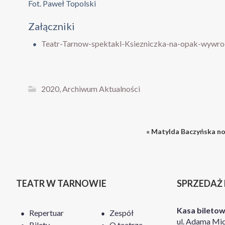
Fot. Paweł Topolski
Załączniki
Teatr-Tarnow-spektakl-Ksiezniczka-na-opak-wywroc
2020
,
Archiwum Aktualności
« Matylda Baczyńska no
TEATR W TARNOWIE
SPRZEDAŻ
Kasa bileto
Repertuar
Zespół
ul. Adama Mic
Bilety
O teatrze