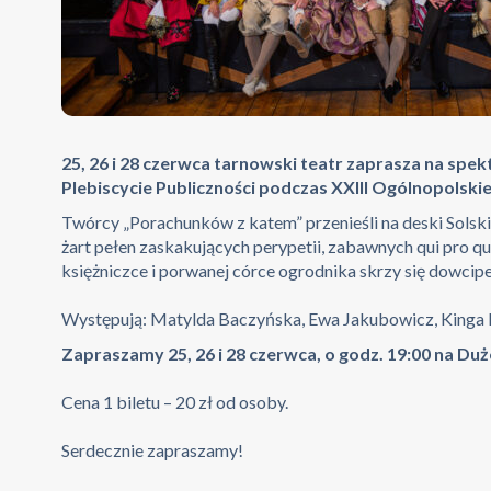
25, 26 i 28 czerwca tarnowski teatr zaprasza na spe
Plebiscycie Publiczności podczas XXIII Ogólnopolskie
Twórcy „Porachunków z katem” przenieśli na deski Solsk
żart pełen zaskakujących perypetii, zabawnych qui pro quo
księżniczce i porwanej córce ogrodnika skrzy się dowcip
Występują: Matylda Baczyńska, Ewa Jakubowicz, Kinga Pią
Zapraszamy 25, 26 i 28 czerwca, o godz. 19:00 na Duże
Cena 1 biletu – 20 zł od osoby.
Serdecznie zapraszamy!