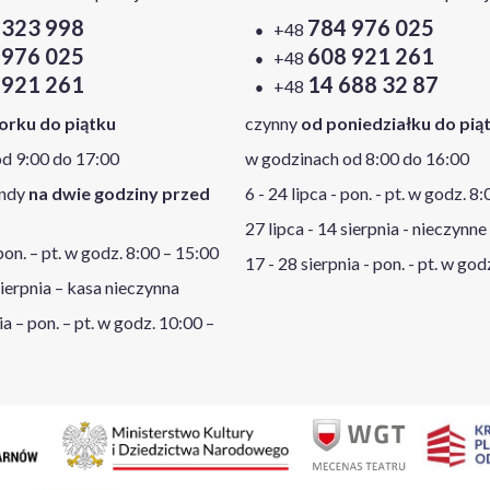
 323 998
784 976 025
+48
 976 025
608 921 261
+48
 921 261
14 688 32 87
+48
orku do piątku
czynny
od poniedziałku do pią
d 9:00 do 17:00
w godzinach od 8:00 do 16:00
endy
na dwie godziny przed
6 - 24 lipca - pon. - pt. w godz. 8
27 lipca - 14 sierpnia - nieczynne
 pon. – pt. w godz. 8:00 – 15:00
17 - 28 sierpnia - pon. - pt. w god
sierpnia – kasa nieczynna
ia – pon. – pt. w godz. 10:00 –