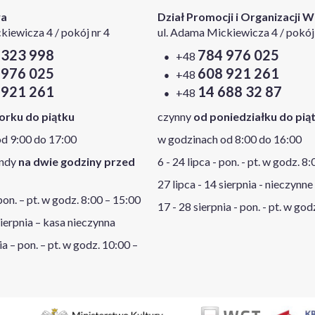
wa
Dział Promocji i Organizacji 
kiewicza 4 / pokój nr 4
ul. Adama Mickiewicza 4 / pokój 
 323 998
784 976 025
+48
 976 025
608 921 261
+48
 921 261
14 688 32 87
+48
orku do piątku
czynny
od poniedziałku do pią
d 9:00 do 17:00
w godzinach od 8:00 do 16:00
endy
na dwie godziny przed
6 - 24 lipca - pon. - pt. w godz. 8
27 lipca - 14 sierpnia - nieczynne
 pon. – pt. w godz. 8:00 – 15:00
17 - 28 sierpnia - pon. - pt. w god
sierpnia – kasa nieczynna
ia – pon. – pt. w godz. 10:00 –