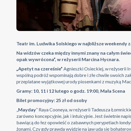
Teatr im. Ludwika Solskiego w najbliższe weekendy za
Na widzów czeka między innymi znany na całym świec
opak wywrócona”, w reżyserii Marcina Hycnara.
„Apetyt na czereśnie”
Agnieszki Osieckiej, w reżyserii I
wspólną podróż wspominają dobre i złe chwile swoich zako
przeplatane wyjątkowej urody piosenkami z muzyką Mac
Gramy: 10, 11 i 12 lutego o godz. 19:00, Mała Scena
Bilet promocyjny: 25 zł od osoby
„
Mayday
” Raya Cooneya, w reżyserii Tadeusza Łomnickieg
zarówno koncepcyjnie, jak i intuicyjnie. Jest świetnie na
bawiącą do łez opowieść o zabawnych perypetiach londyń
żonami. Czy gdy prawda wyjdzie na jaw uda się bohaterow