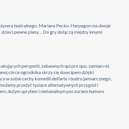
eżysera teatralnego, Mariana Pecko. Harpagon ma dwoje
ec dzieci pewne plany… Do gry dołączą między innymi
kakujących perypetii, zabawnych qui pro quo, zamian ról,
rwanej córce ogrodnika skrzy się dowcipem dzięki
a w sobie cechy komedii dell’arte i teatru jarmarcznego,
e możemy przeżyć tysiące alternatywnych przygód i
udem, dużym sprytem i niebanalnym poczuciem humoru