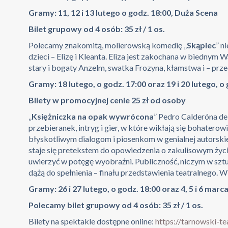
Gramy: 11, 12 i 13 lutego o godz. 18:00, Duża Scena
Bilet grupowy od 4 osób: 35 zł / 1 os.
Polecamy znakomitą, molierowską komedię „
Skąpiec
” n
dzieci – Elizę i Kleanta. Eliza jest zakochana w biedny
stary i bogaty Anzelm, swatka Frozyna, kłamstwa i – prz
Gramy: 18 lutego, o godz. 17:00 oraz 19 i 20 lutego, o
Bilety w promocyjnej cenie 25 zł od osoby
„
Księżniczka na opak wywrócona
” Pedro Calderóna de 
przebieranek, intryg i gier, w które wikłają się bohater
błyskotliwym dialogom i piosenkom w genialnej autorskie
staje się pretekstem do opowiedzenia o zakulisowym życiu
uwierzyć w potęgę wyobraźni. Publiczność, niczym w szt
dążą do spełnienia – finału przedstawienia teatralnego. 
Gramy: 26 i 27 lutego, o godz. 18:00 oraz 4, 5 i 6 marc
Polecamy bilet grupowy od 4 osób: 35 zł / 1 os.
Bilety na spektakle dostępne online:
https://tarnowski-tea