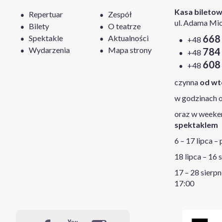
Kasa bileto
Repertuar
Zespół
ul. Adama Mic
Bilety
O teatrze
668
Spektakle
Aktualności
+48
Wydarzenia
Mapa strony
784
+48
608
+48
czynna
od wt
w godzinach o
oraz w week
spektaklem
6 – 17 lipca –
18 lipca – 16 
17 – 28 sierpn
17:00