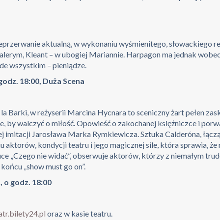
ieprzerwanie aktualną, w wykonaniu wyśmienitego, słowackiego r
m Walerym, Kleant – w ubogiej Mariannie. Harpagon ma jednak wob
ede wszystkim – pieniądze.
 godz. 18:00, Duża Scena
la Barki, w reżyserii Marcina Hycnara to sceniczny żart pełen zas
owie, by walczyć o miłość. Opowieść o zakochanej księżniczce i po
j imitacji Jarosława Marka Rymkiewicza. Sztuka Calderóna, łącząc
 aktorów, kondycji teatru i jego magicznej sile, która sprawia, ż
uce „Czego nie widać”, obserwuje aktorów, którzy z niemałym tr
W końcu „show must go on”.
a, o godz. 18:00
tr.bilety24.pl
oraz w kasie teatru.