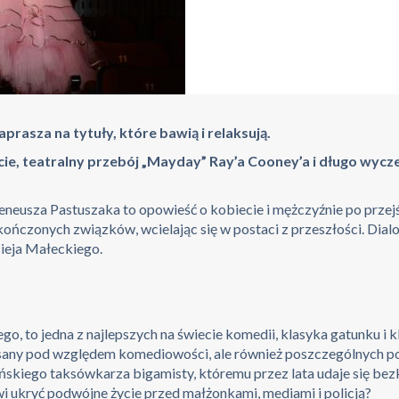
prasza na tytuły, które bawią i relaksują.
ie, teatralny przebój „Mayday” Ray’a Cooney’a i długo wyc
reneusza Pastuszaka to opowieść o kobiecie i mężczyźnie po przejś
ńczonych związków, wcielając się w postaci z przeszłości. Dialogi 
ieja Małeckiego.
o, to jedna z najlepszych na świecie komedii, klasyka gatunku i k
pisany pod względem komediowości, ale również poszczególnych posta
skiego taksówkarza bigamisty, któremu przez lata udaje się be
i ukryć podwójne życie przed małżonkami, mediami i policją?