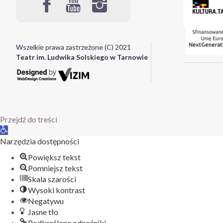
Wszelkie prawa zastrzeżone (C) 2021
Teatr im. Ludwika Solskiego w Tarnowie
Przejdź do treści
Otwórz
pasek
Narzędzia dostępności
narzędzi
Powiększ tekst
Pomniejsz tekst
Skala szarości
Wysoki kontrast
Negatywu
Jasne tło
Podkreślone odnośniki