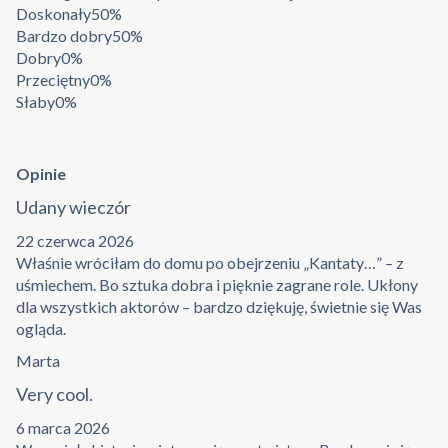
Doskonały
50%
Bardzo dobry
50%
Dobry
0%
Przeciętny
0%
Słaby
0%
Opinie
Udany wieczór
22 czerwca 2026
Właśnie wróciłam do domu po obejrzeniu „Kantaty…” – z
uśmiechem. Bo sztuka dobra i pięknie zagrane role. Ukłony
dla wszystkich aktorów – bardzo dziękuję, świetnie się Was
ogląda.
Marta
Very cool.
6 marca 2026