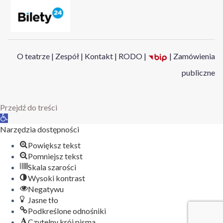
O teatrze
|
Zespół
|
Kontakt
|
RODO
|
|
Zamówienia
publiczne
Przejdź do treści
Otwórz
pasek
Narzędzia dostępności
narzędzi
Powiększ tekst
Pomniejsz tekst
Skala szarości
Wysoki kontrast
Negatywu
Jasne tło
Podkreślone odnośniki
Czytelny krój pisma