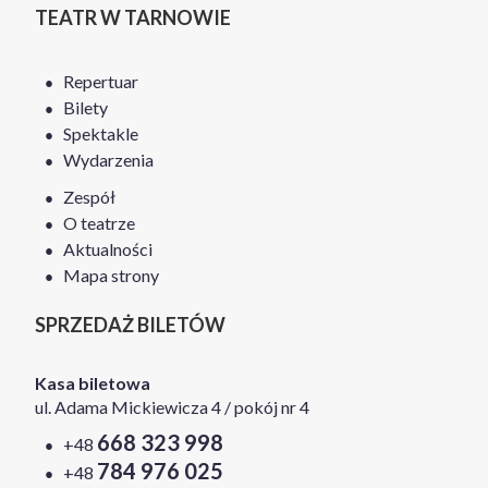
TEATR W TARNOWIE
Repertuar
Bilety
Spektakle
Wydarzenia
Zespół
O teatrze
Aktualności
Mapa strony
SPRZEDAŻ BILETÓW
Kasa biletowa
ul. Adama Mickiewicza 4 / pokój nr 4
668 323 998
+48
784 976 025
+48