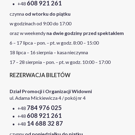
608 921 261
+48
czynna
od wtorku do piątku
w godzinach od 9:00 do 17:00
oraz w weekendy
na dwie godziny przed spektaklem
6 – 17 lipca – pon. – pt. w godz. 8:00 – 15:00
18 lipca – 16 sierpnia – kasa nieczynna
17 – 28 sierpnia – pon. – pt. w godz. 10:00 – 17:00
REZERWACJA BILETÓW
Dział Promocji i Organizacji Widowni
ul. Adama Mickiewicza 4 / pokój nr 4
784 976 025
+48
608 921 261
+48
14 688 32 87
+48
czynny
od poniedziałku do piątku