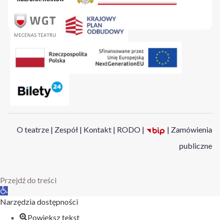
O teatrze
|
Zespół
|
Kontakt
|
RODO
|
|
Zamówienia
publiczne
Przejdź do treści
Otwórz
pasek
Narzędzia dostępności
narzędzi
Powiększ tekst