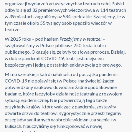
organizacji wydarzeń artystycznych w teatrach całej Polski
odbyło się aż 32 premierowych wieczorów, a w 114 teatrach
w 39 miastach zagraliśmy aż 584 spektakle. Szacujemy, że w
tym czasie około 55 tysięcy osób spędziło wieczór w
teatrze.
W 2015 roku – pod hasłem
Przeżyjemy w teatrze!
–
świętowaliśmy w Polsce jubileusz 250-lecia teatru
publicznego. Okazuje się, że były to słowa prorocze. Dzisiaj,
w dobie pandemii COVID-19, teatr jest miejscem
bezpiecznym i jedną z ostatnich enklaw życia zbiorowego.
Mimo szerokiej skali działalności od początku pandemii
COVID-19 nie pojawił się (w Polsce i na świecie) żaden
potwierdzony naukowo dowód ani żadne opublikowane
badanie, które łączyłoby działalność teatralną z rozwojem
sytuacji epidemicznej. Nie potwierdzają tego także
przykłady krajów, które walcząc z pandemią, zostawiły
otwarte drzwi do teatrów. Rygorystycznie przestrzegamy
przepisów sanitarnych w obrębie widowni, na scenie i w
kulisach. Nauczyliśmy się funkcjonować w nowej