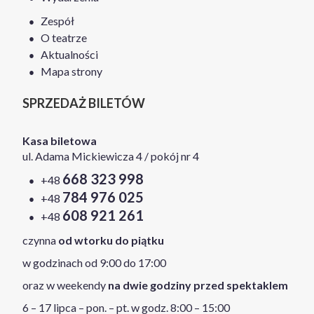
Zespół
O teatrze
Aktualności
Mapa strony
SPRZEDAŻ BILETÓW
Kasa biletowa
ul. Adama Mickiewicza 4 / pokój nr 4
668 323 998
+48
784 976 025
+48
608 921 261
+48
czynna
od wtorku do piątku
w godzinach od 9:00 do 17:00
oraz w weekendy
na dwie godziny przed spektaklem
6 – 17 lipca – pon. – pt. w godz. 8:00 – 15:00