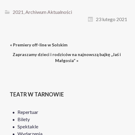
2021
,
Archiwum Aktualności
23 lutego 2021
« Premiery off-line w Solskim
Zapraszamy dzieci i rodziców na najnowszą bajkę „Jaś i
Małgosia” »
TEATR W TARNOWIE
Repertuar
Bilety
Spektakle
Wydarzenia