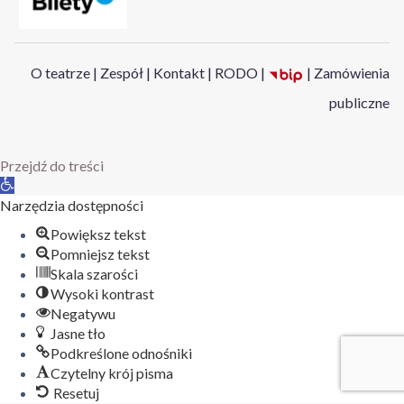
O teatrze
|
Zespół
|
Kontakt
|
RODO
|
|
Zamówienia
publiczne
Przejdź do treści
Otwórz
pasek
Narzędzia dostępności
narzędzi
Powiększ tekst
Pomniejsz tekst
Skala szarości
Wysoki kontrast
Negatywu
Jasne tło
Podkreślone odnośniki
Czytelny krój pisma
Resetuj