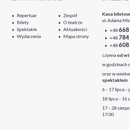
Kasa bileto
Repertuar
Zespół
ul. Adama Mic
Bilety
O teatrze
668
Spektakle
Aktualności
+48
Wydarzenia
Mapa strony
784
+48
608
+48
czynna
od wt
w godzinach o
oraz w week
spektaklem
6 – 17 lipca –
18 lipca – 16 
17 – 28 sierpn
17:00