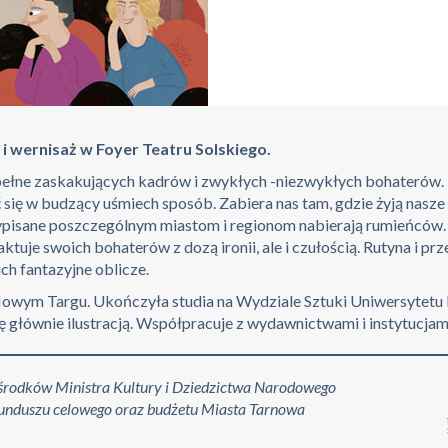
 i wernisaż w Foyer Teatru Solskiego.
pełne zaskakujących kadrów i zwykłych -niezwykłych bohaterów. To
ę w budzący uśmiech sposób. Zabiera nas tam, gdzie żyją nasze w
rzypisane poszczególnym miastom i regionom nabierają rumieńców. 
tuje swoich bohaterów z dozą ironii, ale i czułością. Rutyna i pr
ch fantazyjne oblicze.
owym Targu. Ukończyła studia na Wydziale Sztuki Uniwersytet
ę głównie ilustracją. Współpracuje z wydawnictwami i instytucjam
 środków Ministra Kultury i Dziedzictwa Narodowego
unduszu celowego oraz budżetu Miasta Tarnowa