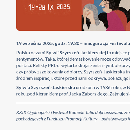
19 września 2025, godz. 19:30 – inauguracja Festiwalu
Polska oczami
Sylwii Szyrszeń-Jaskierskiej
to miejsce 
sentymentów. Taka, której demaskowanie może odbywać si
postaci. Relikty PRL-u, wytarte skojarzenia i symbole p
czy próby zszokowania odbiorcy. Szyrszeń-Jaskierska trak
źródłem inspiracji, które przed nami odkrywa, pokazując i
Sylwia Szyrszeń-Jaskierska
urodzona w 1986 roku, w N
roku, pod kierunkiem prof. Jacka Zaborskiego. Zajmuje si
XXIX Ogólnopolski Festiwal Komedii Talia dofinansowano ze
pochodzących z Funduszu Promocji Kultury – państwowego f