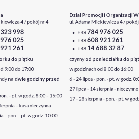
wa
Dział Promocji i Organizacji 
kiewicza 4 / pokój nr 4
ul. Adama Mickiewicza 4 / pokój 
 323 998
784 976 025
+48
 976 025
608 921 261
+48
 921 261
14 688 32 87
+48
orku do piątku
czynny
od poniedziałku do pią
d 9:00 do 17:00
w godzinach od 8:00 do 16:00
endy
na dwie godziny przed
6 - 24 lipca - pon. - pt. w godz. 8
27 lipca - 14 sierpnia - nieczynne
 pon. – pt. w godz. 8:00 – 15:00
17 - 28 sierpnia - pon. - pt. w god
sierpnia – kasa nieczynna
ia – pon. – pt. w godz. 10:00 –